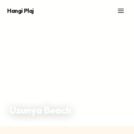
Hangi Plaj
Ana Sayfa
/
Plajlar
/
Uzunya Beach
Uzunya Beach
Sarıyer, İstanbul