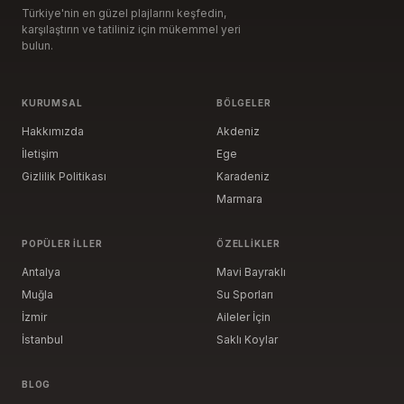
Türkiye'nin en güzel plajlarını keşfedin,
karşılaştırın ve tatiliniz için mükemmel yeri
bulun.
KURUMSAL
BÖLGELER
Hakkımızda
Akdeniz
İletişim
Ege
Gizlilik Politikası
Karadeniz
Marmara
POPÜLER İLLER
ÖZELLIKLER
Antalya
Mavi Bayraklı
Muğla
Su Sporları
İzmir
Aileler İçin
İstanbul
Saklı Koylar
BLOG