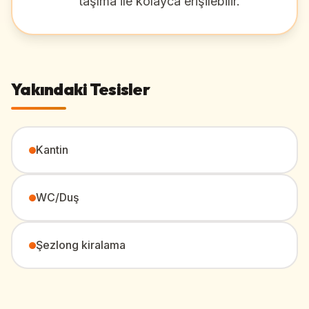
taşıma ile kolayca erişilebilir.
Yakındaki Tesisler
Kantin
WC/Duş
Şezlong kiralama