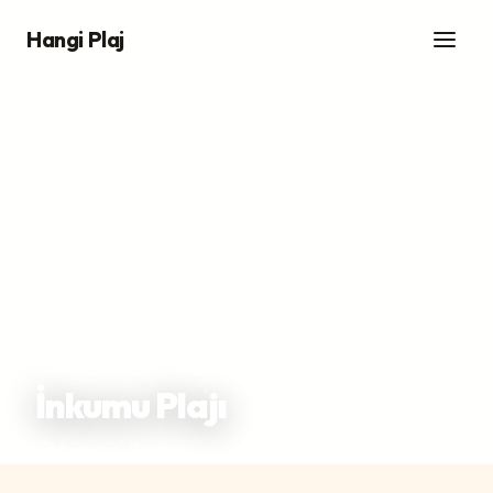
Hangi Plaj
Ana Sayfa
/
Plajlar
/
İnkumu Plajı
İnkumu Plajı
Amasra, Bartın