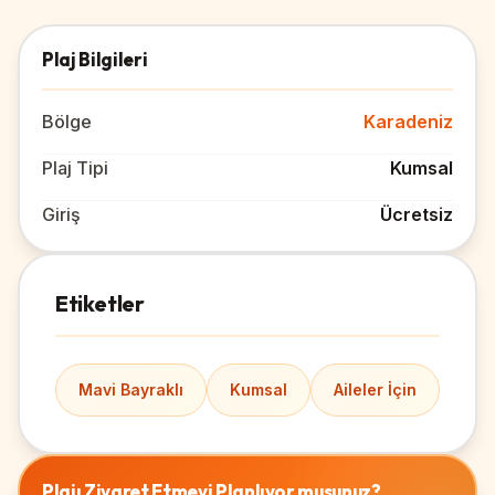
Plaj Bilgileri
Bölge
Karadeniz
Plaj Tipi
Kumsal
Giriş
Ücretsiz
Etiketler
Mavi Bayraklı
Kumsal
Aileler İçin
Plajı Ziyaret Etmeyi Planlıyor musunuz?