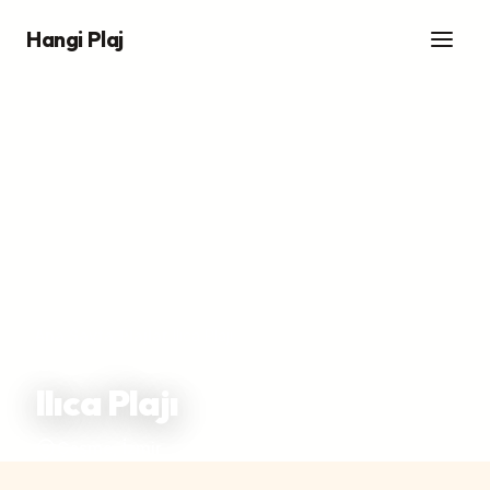
Hangi Plaj
Ana Sayfa
/
Plajlar
/
Ilıca Plajı
Ilıca Plajı
Çeşme, İzmir