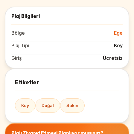
Plaj Bilgileri
Bölge
Ege
Plaj Tipi
Koy
Giriş
Ücretsiz
Etiketler
Koy
Doğal
Sakin
Plajı Ziyaret Etmeyi Planlıyor musunuz?