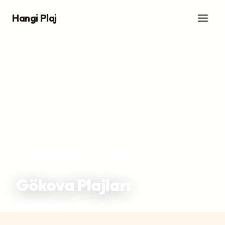
Hangi Plaj
Ana Sayfa
/
Plajlar
/
Gökova Plajları
Gökova Plajları
Ula, Muğla