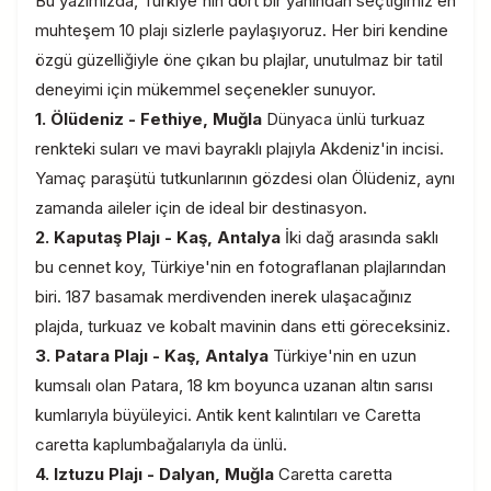
Bu yazımızda, Türkiye'nin dört bir yanından seçtiğimiz en
muhteşem 10 plajı sizlerle paylaşıyoruz. Her biri kendine
özgü güzelliğiyle öne çıkan bu plajlar, unutulmaz bir tatil
deneyimi için mükemmel seçenekler sunuyor.
1. Ölüdeniz - Fethiye, Muğla
Dünyaca ünlü turkuaz
renkteki suları ve mavi bayraklı plajıyla Akdeniz'in incisi.
Yamaç paraşütü tutkunlarının gözdesi olan Ölüdeniz, aynı
zamanda aileler için de ideal bir destinasyon.
2. Kaputaş Plajı - Kaş, Antalya
İki dağ arasında saklı
bu cennet koy, Türkiye'nin en fotograflanan plajlarından
biri. 187 basamak merdivenden inerek ulaşacağınız
plajda, turkuaz ve kobalt mavinin dans etti göreceksiniz.
3. Patara Plajı - Kaş, Antalya
Türkiye'nin en uzun
kumsalı olan Patara, 18 km boyunca uzanan altın sarısı
kumlarıyla büyüleyici. Antik kent kalıntıları ve Caretta
caretta kaplumbağalarıyla da ünlü.
4. Iztuzu Plajı - Dalyan, Muğla
Caretta caretta