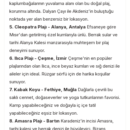
kaplumbağalarının yuvalama alanı olan bu doğal plaj,
korunma altında. Dalyan Çayı ile Akdeniz'in buluştuğu
noktada yer alan benzersiz bir lokasyon.
5. Cleopatra Plajı - Alanya, Antalya
Efsaneye göre
Mısır'dan getirilmiş özel kumlarıyla ünlü. Berrak sular ve
tarihi Alanya Kalesi manzarasıyla muhteşem bir plaj
deneyimi sunuyor.
6. Ilıca Plajı - Çeşme, İzmir
Çeşme'nin en popüler
plajlarından olan Ilıca, ince beyaz kumları ve sığ denizi ile
aileler için ideal. Rüzgar sörfü için de harika koşullar
sunuyor.
7. Kabak Koyu - Fethiye, Muğla
Dağlarla çevrili bu
saklı cennet, doğaseverler ve yoga tutkunlarının favorisi.
Kamp yapabileceğiniz ve doğayla iç içe tatil
yapabileceğiniz eşsiz bir lokasyon.
8. Amasra Plajı - Bartın
Karadeniz'in incisi Amasra,
tarihi kalesi ve berrak denizi ile büyüleyici. Bizans