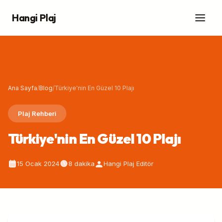
Hangi Plaj
Ana Sayfa
/
Blog
/
Türkiye'nin En Güzel 10 Plajı
Plaj Rehberi
Türkiye'nin En Güzel 10 Plajı
15 Ocak 2024
8 dakika
Hangi Plaj Editör