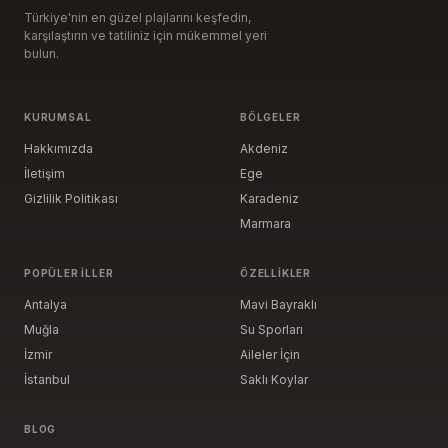
Türkiye'nin en güzel plajlarını keşfedin,
karşılaştırın ve tatiliniz için mükemmel yeri
bulun.
KURUMSAL
BÖLGELER
Hakkımızda
Akdeniz
İletişim
Ege
Gizlilik Politikası
Karadeniz
Marmara
POPÜLER İLLER
ÖZELLIKLER
Antalya
Mavi Bayraklı
Muğla
Su Sporları
İzmir
Aileler İçin
İstanbul
Saklı Koylar
BLOG